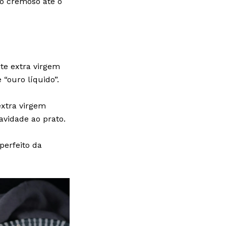
to cremoso até o
te extra virgem
“ouro líquido”.
extra virgem
avidade ao prato.
perfeito da