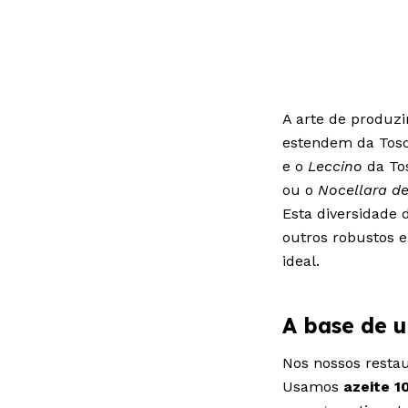
A arte de produzir
estendem da Tosca
e o
Leccino
da Tos
ou o
Nocellara de
Esta diversidade 
outros robustos 
ideal.
A base de u
Nos nossos restau
Usamos
azeite 1