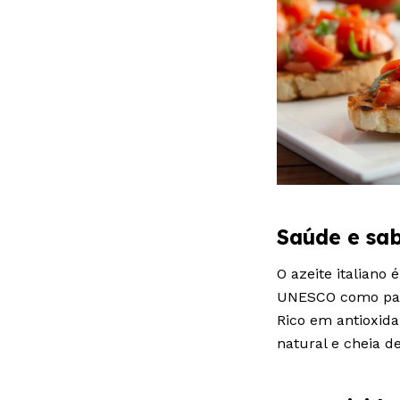
Saúde e sa
O azeite italiano
UNESCO como patr
Rico em antioxida
natural e cheia d