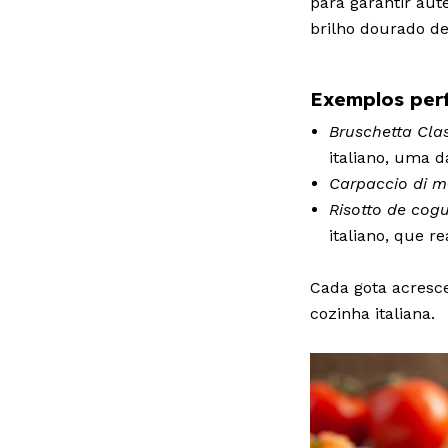
para garantir aut
brilho dourado d
Exemplos per
Bruschetta Cla
italiano, uma d
Carpaccio di 
Risotto de cog
italiano, que r
Cada gota acresce
cozinha italiana.