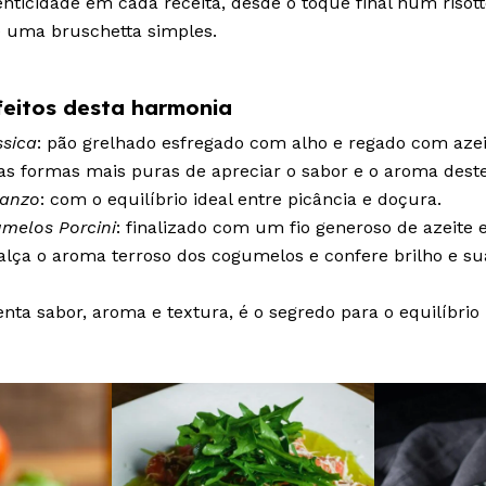
enticidade em cada receita, desde o toque final num risot
e uma bruschetta simples.
feitos desta harmonia
ssica
: pão grelhado esfregado com alho e regado com azei
as formas mais puras de apreciar o sabor e o aroma deste 
manzo
: com o equilíbrio ideal entre picância e doçura.
umelos Porcini
: finalizado com um fio generoso de azeite 
ealça o aroma terroso dos cogumelos e confere brilho e su
nta sabor, aroma e textura, é o segredo para o equilíbrio 