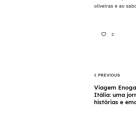
oliveiras e ao sa
2
PREVIOUS
Viagem Enoga
Itália: uma jo
histórias e em