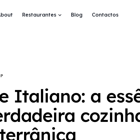
About
Restaurantes
Blog
Contactos
UP
e Italiano: a ess
erdadeira cozinh
terrânica