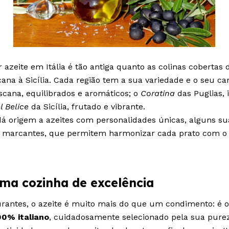
 azeite em Itália é tão antiga quanto as colinas cobertas d
na à Sicília. Cada região tem a sua variedade e o seu ca
cana, equilibrados e aromáticos; o
Coratina
das Puglias, 
l Belice
da Sicília, frutado e vibrante.
dá origem a azeites com personalidades únicas, alguns su
e marcantes, que permitem harmonizar cada prato com o t
ma cozinha de excelência
rantes, o azeite é muito mais do que um condimento: é o 
00% italiano
, cuidadosamente selecionado pela sua purez